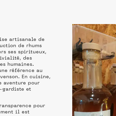
ise artisanale de
duction de rhums
rs ses spiritueux,
ivialité, des
res humaines.
une référence au
evenson. En cuisine,
te aventure pour
t-gardiste et
 transparence pour
mment il est