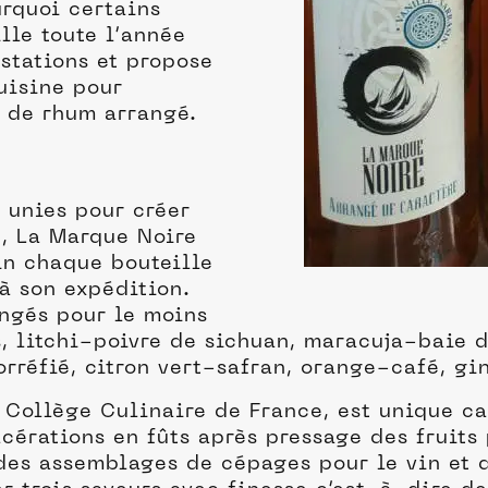
urquoi certains
lle toute l’année
stations et propose
uisine pour
e de rhum arrangé.
 unies pour créer
, La Marque Noire
in chaque bouteille
à son expédition.
angés pour le moins
, litchi-poivre de sichuan, maracuja-baie
orréfié, citron vert-safran, orange-café, g
 Collège Culinaire de France, est unique ca
érations en fûts après pressage des fruits 
e des assemblages de cépages pour le vin et