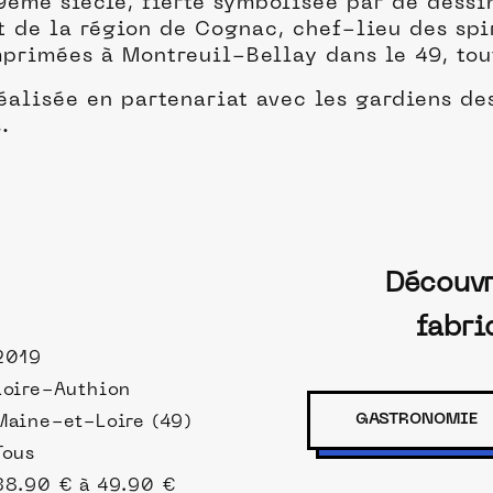
9ème siècle, fierté symbolisée par de dessi
t de la région de Cognac, chef-lieu des sp
mprimées à Montreuil-Bellay dans le 49, tou
éalisée en partenariat avec les gardiens des
s.
Découvr
fabri
2019
Loire-Authion
GASTRONOMIE
Maine-et-Loire (49)
Tous
38.90 € à 49.90 €