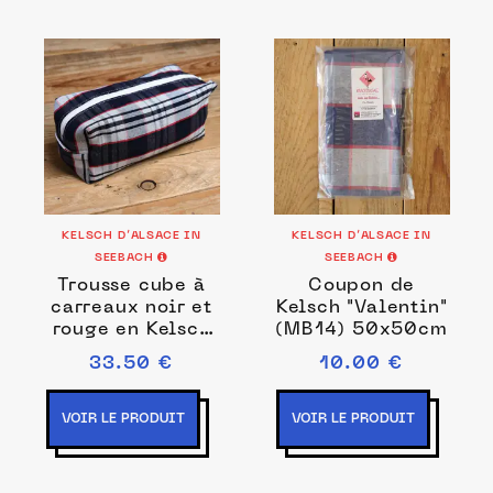
KELSCH D’ALSACE IN
KELSCH D’ALSACE IN
SEEBACH
SEEBACH
Trousse cube à
Coupon de
carreaux noir et
Kelsch "Valentin"
rouge en Kelsch
(MB14) 50x50cm
MB15
33.50 €
10.00 €
VOIR LE PRODUIT
VOIR LE PRODUIT