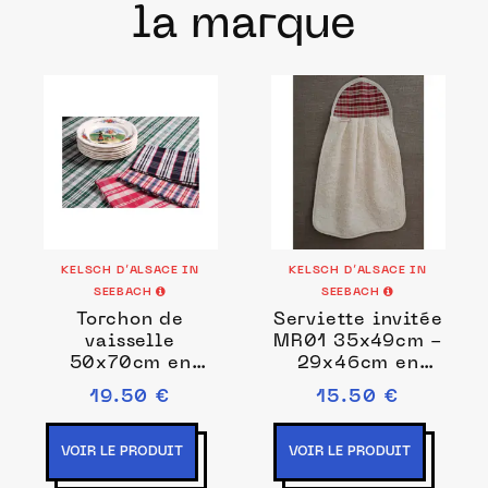
la marque
KELSCH D’ALSACE IN
KELSCH D’ALSACE IN
SEEBACH
SEEBACH
Torchon de
Serviette invitée
vaisselle
MR01 35x49cm -
50x70cm en
29x46cm en
Kelsch MR07
kelsch et éponge
19.50 €
15.50 €
VOIR LE PRODUIT
VOIR LE PRODUIT