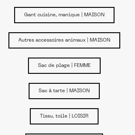
Gant cuisine, manique | MAISON
Autres accessoires animaux | MAISON
Sac de plage | FEMME
Sac à tarte | MAISON
Tissu, toile | LOISIR