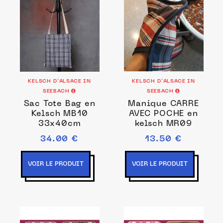
KELSCH D’ALSACE IN
KELSCH D’ALSACE IN
SEEBACH
SEEBACH
Sac Tote Bag en
Manique CARRE
Kelsch MB10
AVEC POCHE en
33x40cm
kelsch MR09
34.00 €
13.50 €
VOIR LE PRODUIT
VOIR LE PRODUIT