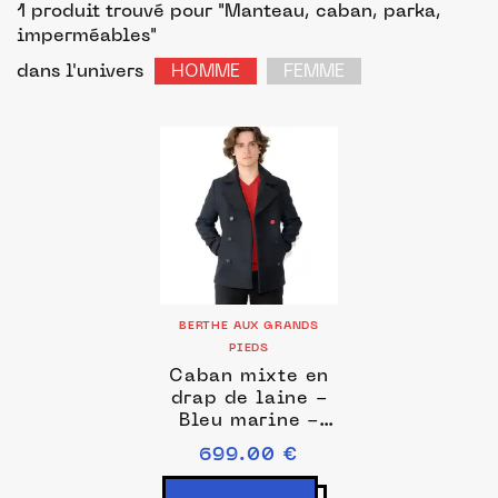
1 produit trouvé pour "Manteau, caban, parka,
imperméables"
dans l'univers
HOMME
FEMME
BERTHE AUX GRANDS
PIEDS
Caban mixte en
drap de laine -
Bleu marine -
Made in France -
699.00 €
Berthe Aux
Grands Pieds