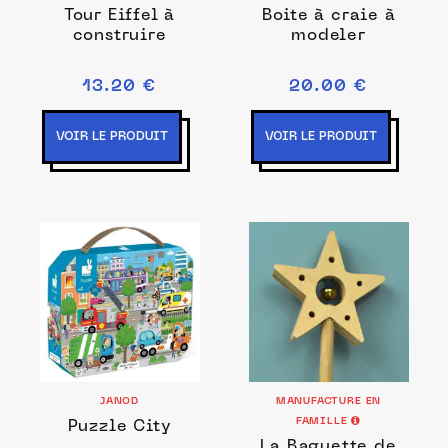
Tour Eiffel à
Boite à craie à
construire
modeler
13.20 €
20.00 €
VOIR LE PRODUIT
VOIR LE PRODUIT
JANOD
MANUFACTURE EN
FAMILLE
Puzzle City
La Baguette de