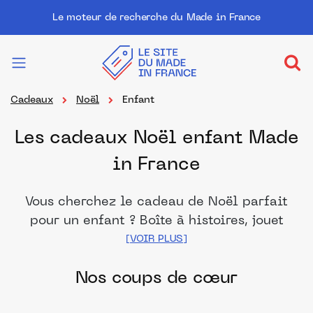
Le moteur de recherche du Made in France
Cadeaux
Noël
Enfant
Les cadeaux Noël enfant Made
in France
Vous cherchez le cadeau de Noël parfait
pour un enfant ? Boîte à histoires, jouet
d'imitation ou d'imagination, jeu de
société, loisir créatif, et j'en passe, vous
Nos coups de cœur
trouverez ici le meilleur des cadeaux
Made in France pour remplir la hotte du