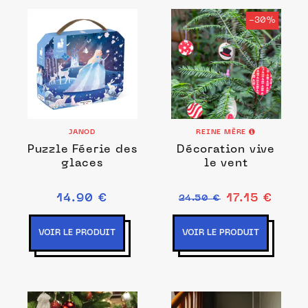
-30%
JANOD
REINE MÈRE
Puzzle Féerie des
Décoration vive
glaces
le vent
14.90 €
17.15 €
24.50 €
VOIR LE PRODUIT
VOIR LE PRODUIT