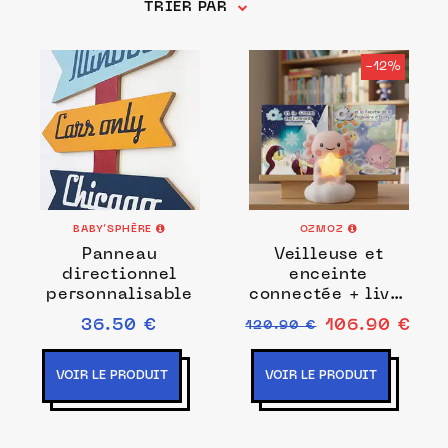
Père Noël.
TRIER PAR
-12%
BABY’SPHÈRE
OZMOZ
Panneau
Veilleuse et
directionnel
enceinte
personnalisable
connectée + livre
de conte
36.50 €
106.90 €
120.90 €
VOIR LE PRODUIT
VOIR LE PRODUIT