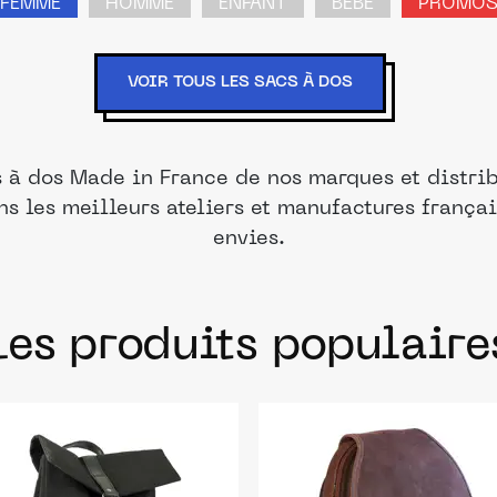
FEMME
HOMME
ENFANT
BÉBÉ
PROMO
VOIR TOUS LES SACS À DOS
s à dos Made in France de nos marques et distrib
ns les meilleurs ateliers et manufactures frança
envies.
Les produits populaire