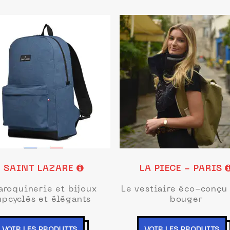
SAINT LAZARE
LA PIECE - PARIS
aroquinerie et bijoux
Le vestiaire éco-conçu
upcyclés et élégants
bouger
VOIR LES PRODUITS
VOIR LES PRODUITS