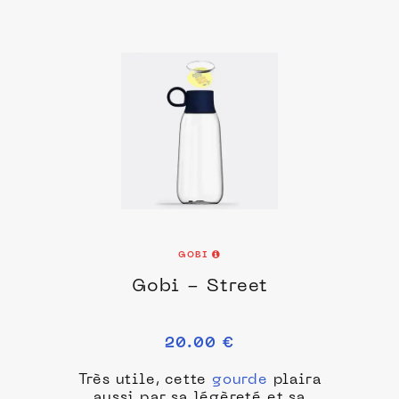
GOBI
Gobi - Street
20.00 €
Très utile, cette
gourde
plaira
aussi par sa légèreté et sa