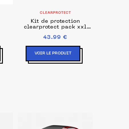
CLEARPROTECT
Kit de protection
clearprotect pack xxl
downhill transparent
43.99 €
brillant
VOIR LE PRODUIT