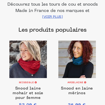
Découvrez tous les tours de cou et snoods
Made in France de nos marques et
distributeurs partenaires. Des produits
fabriqués dans les meilleurs ateliers et
Les produits populaires
manufactures français pour chacune de
vos envies.
MISSEGLE
ARDELAINE
Snood laine
Snood en laine
mohair et soie
mérinos
pour femme