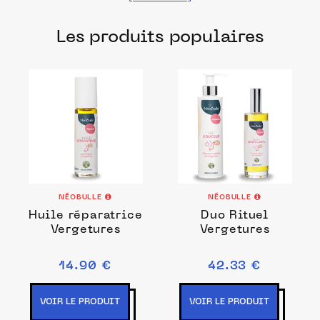
partenaires. Des produits fabriqués dans
Les produits populaires
les meilleurs ateliers et laboratoires
français pour prendre soin de vous
pendant votre grossesse et votre
maternité.
NÉOBULLE
NÉOBULLE
Huile réparatrice
Duo Rituel
Vergetures
Vergetures
14.90 €
42.33 €
VOIR LE PRODUIT
VOIR LE PRODUIT