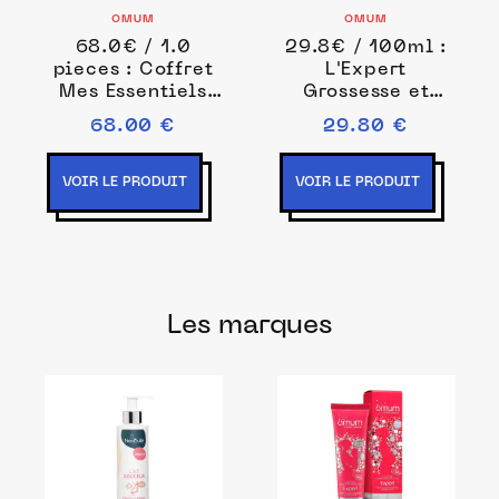
OMUM
OMUM
68.0€ / 1.0
29.8€ / 100ml :
pieces : Coffret
L'Expert
Mes Essentiels
Grossesse et
Grossesse Les
post-partum 100
68.00 €
29.80 €
Iconiques
ml female
Grossesse et
post-partum 1
VOIR LE PRODUIT
VOIR LE PRODUIT
pieces female
Les marques