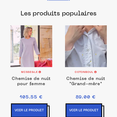
fabriqués dans les meilleurs ateliers et
Les produits populaires
manufactures français pour chacune de
vos envies.
MISSEGLE
COTONBOUL
Chemise de nuit
Chemise de nuit
pour femme
"Grand-mère"
105.55 €
89.00 €
VOIR LE PRODUIT
VOIR LE PRODUIT