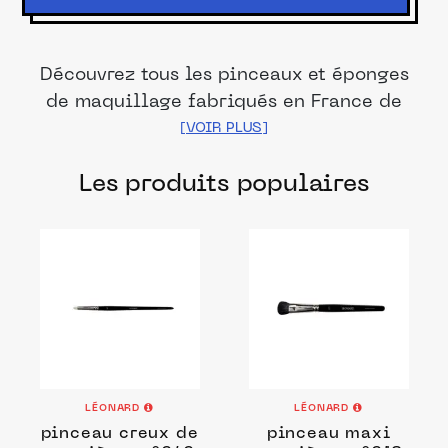
Découvrez tous les pinceaux et éponges
de maquillage fabriqués en France de
nos marques et distributeurs partenaires.
Des produits fabriqués dans les meilleurs
Les produits populaires
ateliers et manufactures français pour
prendre soin de votre teint.
LÉONARD
LÉONARD
pinceau creux de
pinceau maxi