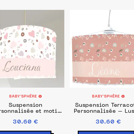
BABY’SPHÈRE
BABY’SPHÈRE
Suspension
Suspension Terraco
rsonnalisée et motif
Personnalisée – Lus
coeurs papillons
Enfant Bohème à Mo
30.60 €
30.60 €
ou Prêt-à-Poser