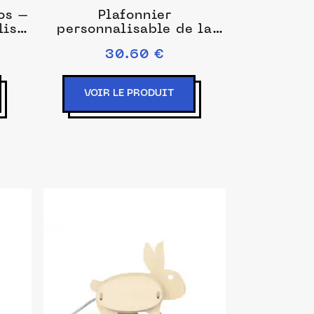
os –
Plafonnier
lisé
personnalisable de la
ant
déco safari
30.60 €
VOIR LE PRODUIT