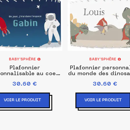
BABY’SPHÈRE
BABY’SPHÈRE
Plafonnier
Plafonnier personna
onnalisable au coeur
du monde des dinosa
de l'espace
30.60 €
30.60 €
VOIR LE PRODUIT
VOIR LE PRODUIT