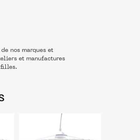
 de nos marques et
teliers et manufactures
illes.
s