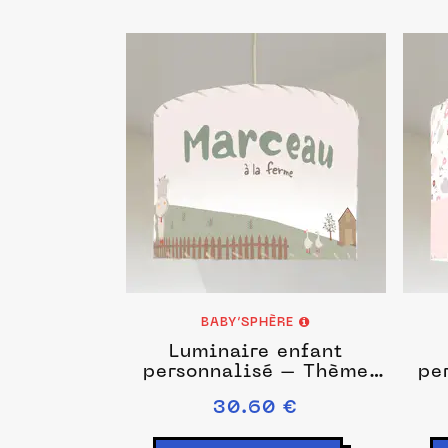
BABY’SPHÈRE
Luminaire enfant
personnalisé – Thème
pe
ferme et animaux de la
30.60 €
campagne