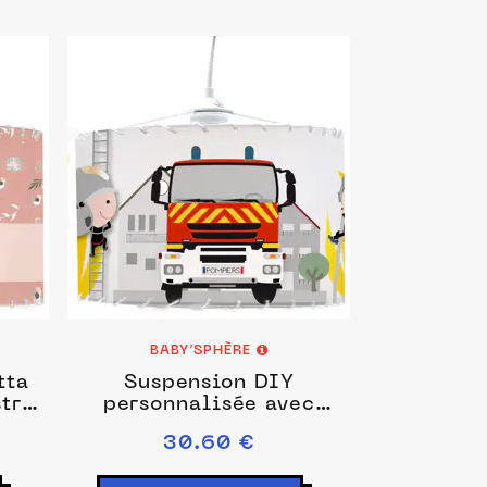
BABY’SPHÈRE
tta
Suspension DIY
tre
personnalisée avec
nter
camion et pompiers
30.60 €