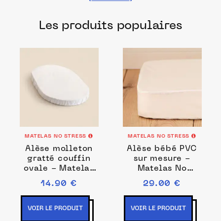
produits fabriqués dans les meilleurs
Les produits populaires
ateliers et manufactures français pour
chacune de vos envies.
MATELAS NO STRESS
MATELAS NO STRESS
Alèse molleton
Alèse bébé PVC
gratté couffin
sur mesure -
ovale - Matelas
Matelas No
No Stress
Stress
14.90 €
29.00 €
VOIR LE PRODUIT
VOIR LE PRODUIT