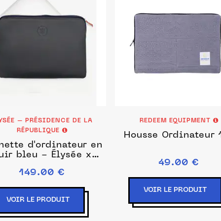
YSÉE – PRÉSIDENCE DE LA
REDEEM EQUIPMENT
RÉPUBLIQUE
Housse Ordinateur 
hette d'ordinateur en
uir bleu - Élysée x
49.00 €
Larmorie
149.00 €
VOIR LE PRODUIT
VOIR LE PRODUIT