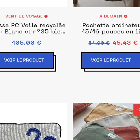
VENT DE VOYAGE
A DEMAIN
sse PC Voile recyclée
Pochette ordinate
h Blanc et n°35 bleu
15/16 pouces en l
marine
105.00 €
45.43 €
64.90 €
VOIR LE PRODUIT
VOIR LE PRODUIT
-