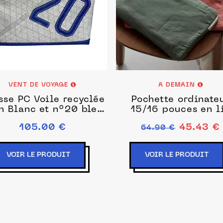
VENT DE VOYAGE
A DEMAIN
sse PC Voile recyclée
Pochette ordinate
h Blanc et n°20 bleu
15/16 pouces en l
marine
Naturel 36x25 c
105.00 €
45.43 €
64.90 €
VOIR LE PRODUIT
VOIR LE PRODUIT