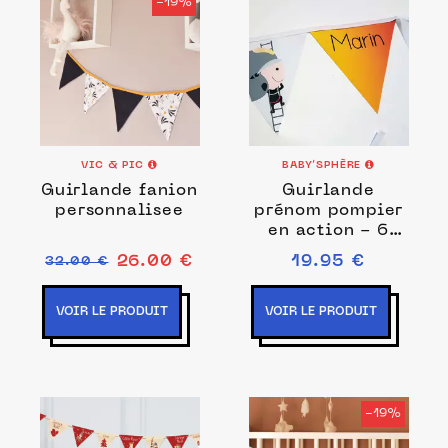
-19%
VIC & PIC
BABY’SPHÈRE
Guirlande fanion
Guirlande
personnalisee
prénom pompier
en action - 6
fanions
26.00 €
19.95 €
32.00 €
VOIR LE PRODUIT
VOIR LE PRODUIT
-19%