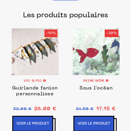
fabriqués dans les meilleurs ateliers et
Les produits populaires
manufactures français pour décorer la
chambre des garçons et filles.
-19%
-30%
VIC & PIC
REINE MÈRE
Guirlande fanion
Sous l'océan
personnalisee
26.00 €
17.15 €
32.00 €
24.50 €
VOIR LE PRODUIT
VOIR LE PRODUIT