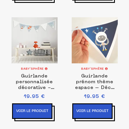
BABY’SPHÈRE
BABY’SPHÈRE
Guirlande
Guirlande
personnalisée
prénom thème
décorative -
espace – Déco
Thème renard
personnalisée
19.95 €
19.95 €
pour chambre
enfant
VOIR LE PRODUIT
VOIR LE PRODUIT