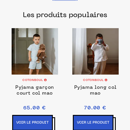
fabriqués dans les meilleurs ateliers et
Les produits populaires
manufactures français pour chacune de
vos envies.
COTONBOUL
COTONBOUL
Pyjama garçon
Pyjama long col
court col mao
mao
65.00 €
70.00 €
VOIR LE PRODUIT
VOIR LE PRODUIT