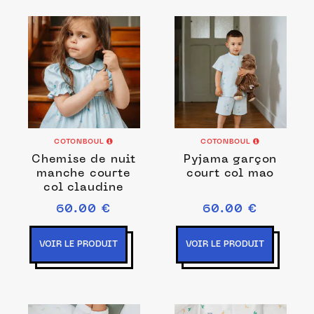
COTONBOUL
COTONBOUL
Chemise de nuit
Pyjama garçon
manche courte
court col mao
col claudine
60.00 €
60.00 €
VOIR LE PRODUIT
VOIR LE PRODUIT