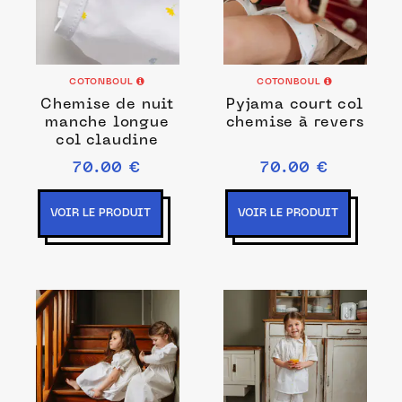
COTONBOUL
COTONBOUL
Chemise de nuit
Pyjama court col
manche longue
chemise à revers
col claudine
70.00 €
70.00 €
VOIR LE PRODUIT
VOIR LE PRODUIT