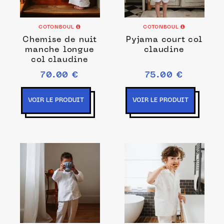
COTONBOUL
COTONBOUL
Chemise de nuit
Pyjama court col
manche longue
claudine
col claudine
70.00 €
75.00 €
VOIR LE PRODUIT
VOIR LE PRODUIT