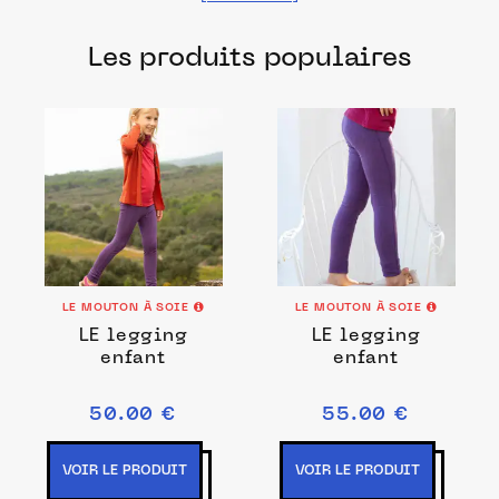
fabriqués dans les meilleurs ateliers et
Les produits populaires
manufactures français pour chacune de
vos envies.
LE MOUTON À SOIE
LE MOUTON À SOIE
LE legging
LE legging
enfant
enfant
50.00 €
55.00 €
VOIR LE PRODUIT
VOIR LE PRODUIT