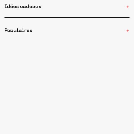
Idées cadeaux
Populaires
Nous (re)joindre
Conditions d'utilisation
Confidentialité
Cookies
Mentions légales