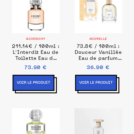
GIVENCHY
ACORELLE
211.14€ / 100ml :
73.8€ / 100ml :
L’Interdit Eau de
Douceur Vanillée
Toilette Eau de
Eau de parfum
toilette 35 ml
50 ml female
73.90 €
36.90 €
female
VOIR LE PRODUIT
VOIR LE PRODUIT