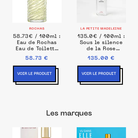
ROCHAS
LA PETITE MADELEINE
58.73€ / 100ml :
135.0€ / 100ml :
Eau de Rochas
Sous le silence
Eau de Toilette
de la Rose
Spray Eau de
Parfum mixte
58.73 €
135.00 €
toilette 100 ml
100 ml unisex
female
VOIR LE PRODUIT
VOIR LE PRODUIT
Les marques