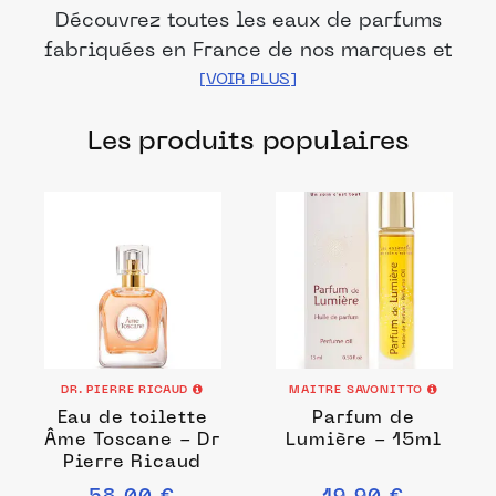
Découvrez toutes les eaux de parfums
fabriquées en France de nos marques et
distributeurs partenaires. Des produits
fabriqués dans les meilleurs laboratoires
Les produits populaires
français pour prendre soin de votre
corps.
DR. PIERRE RICAUD
MAITRE SAVONITTO
Eau de toilette
Parfum de
Âme Toscane - Dr
Lumière - 15ml
Pierre Ricaud