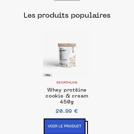
Des produits fabriqués dans les meilleurs
Les produits populaires
laboratoires français pour prendre soin
de votre corps.
DECATHLON
Whey protéine
cookie & cream
450g
20.99 €
VOIR LE PRODUIT