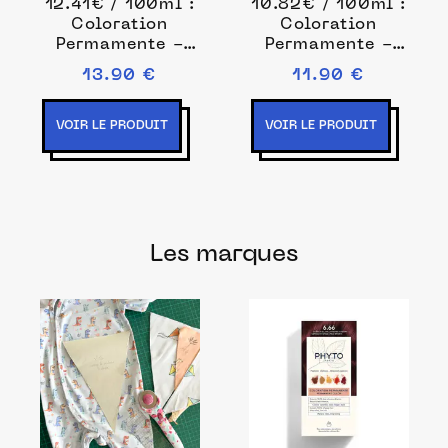
12.41€ / 100ml :
10.82€ / 100ml :
Coloration
Coloration
Permamente -
Permamente -
pigments
pigments
13.90 €
11.90 €
végétaux
végétaux
Coloration
Coloration
permanente 112
permanente 110
VOIR LE PRODUIT
VOIR LE PRODUIT
ml Marron clair
ml Noir unisex
unisex
Les marques