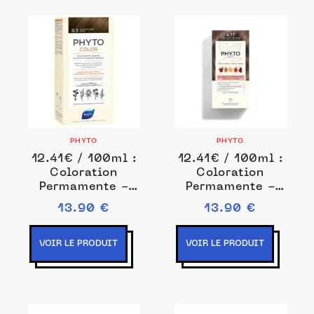
PHYTO
PHYTO
12.41€ / 100ml :
12.41€ / 100ml :
Coloration
Coloration
Permamente -
Permamente -
pigments
pigments
13.90 €
13.90 €
végétaux
végétaux
Coloration
Coloration
permanente 112
permanente 112
VOIR LE PRODUIT
VOIR LE PRODUIT
ml Marron unisex
ml Noir unisex