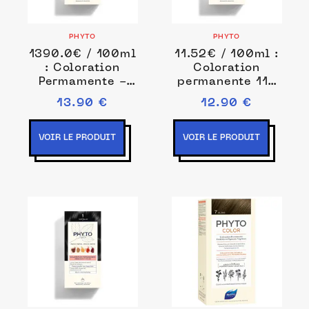
PHYTO
PHYTO
1390.0€ / 100ml
11.52€ / 100ml :
: Coloration
Coloration
Permamente -
permanente 112
pigments
ml Noir unisex
13.90 €
12.90 €
végétaux
Coloration
permanente 1 ml
VOIR LE PRODUIT
VOIR LE PRODUIT
Noir unisex