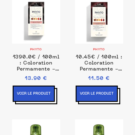
PHYTO
PHYTO
1390.0€ / 100ml
10.45€ / 100ml :
: Coloration
Coloration
Permamente -
Permamente -
pigments
pigments
13.90 €
11.50 €
végétaux
végétaux
Coloration
Coloration
permanente 1 ml
permanente 110
VOIR LE PRODUIT
VOIR LE PRODUIT
Noir unisex
ml Noir unisex