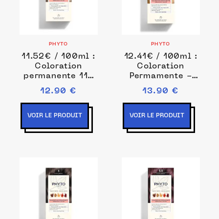
PHYTO
PHYTO
11.52€ / 100ml :
12.41€ / 100ml :
Coloration
Coloration
permanente 112
Permamente -
ml Marron unisex
pigments
12.90 €
13.90 €
végétaux
Coloration
permanente 112
VOIR LE PRODUIT
VOIR LE PRODUIT
ml Marron unisex