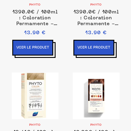
PHYTO
PHYTO
1390.0€ / 100ml
1390.0€ / 100ml
: Coloration
: Coloration
Permamente -
Permamente -
pigments
pigments
13.90 €
13.90 €
végétaux
végétaux
Coloration
Coloration
permanente 1 ml
permanente 1 ml
VOIR LE PRODUIT
VOIR LE PRODUIT
Noir unisex
Noir unisex
PHYTO
PHYTO