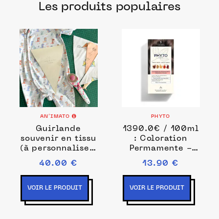
Les produits populaires
français pour prendre soin de vos
cheveux.
AN’IMATO
PHYTO
Guirlande
1390.0€ / 100ml
souvenir en tissu
: Coloration
(à personnaliser)
Permamente -
- avec 3 fanions
pigments
40.00 €
13.90 €
à colorier
végétaux
Coloration
permanente 1 ml
VOIR LE PRODUIT
VOIR LE PRODUIT
Noir unisex