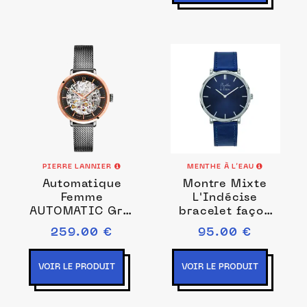
PIERRE LANNIER
MENTHE À L’EAU
Automatique
Montre Mixte
Femme
L'Indécise
AUTOMATIC Gris
bracelet façon
Cadran Soleillé
cuir bleu
259.00 €
95.00 €
Gris Bracelet
chromée
Acier milanais
Gris 14M
VOIR LE PRODUIT
VOIR LE PRODUIT