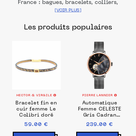
France : bagues, bracelets, colliers,
boucles d'oreilles… Or, Argent, nacre ...
avec ou sans pierre, les créations
Les produits populaires
françaises sauront vous sublimer.
HECTOR & VIRGILE
PIERRE LANNIER
Bracelet fin en
Automatique
cuir femme Le
Femme CELESTE
Colibri doré
Gris Cadran
Nacré Noir
59.00 €
239.00 €
Bracelet Acier
milanais Gris