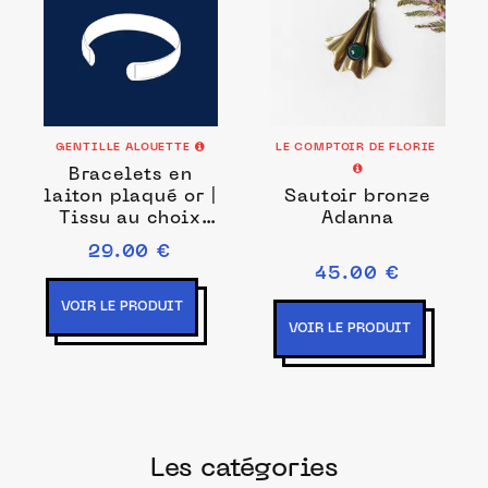
GENTILLE ALOUETTE
LE COMPTOIR DE FLORIE
Bracelets en
laiton plaqué or |
Sautoir bronze
Tissu au choix
Adanna
(Couleur ou
29.00 €
Motif: Liberty
45.00 €
Emma and
Georgina Rana)
VOIR LE PRODUIT
VOIR LE PRODUIT
Les catégories