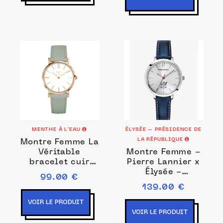
MENTHE À L’EAU
ÉLYSÉE – PRÉSIDENCE DE
LA RÉPUBLIQUE
Montre Femme La
Véritable
Montre Femme -
bracelet cuir
Pierre Lannier x
vert d'eau fond
Élysée -
99.00 €
blanc rose
Présidence de la
139.00 €
République
VOIR LE PRODUIT
VOIR LE PRODUIT