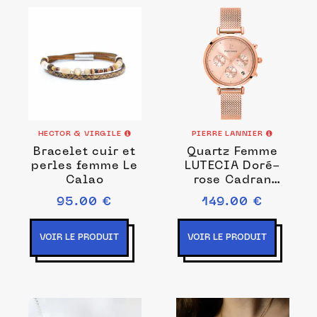
HECTOR & VIRGILE
PIERRE LANNIER
Bracelet cuir et
Quartz Femme
perles femme Le
LUTECIA Doré-
Calao
rose Cadran
Soleillé Doré
95.00 €
149.00 €
rose Bracelet
Acier milanais
Doré-rose 14M
VOIR LE PRODUIT
VOIR LE PRODUIT