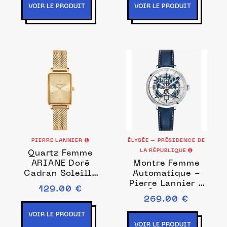
16M
VOIR LE PRODUIT
VOIR LE PRODUIT
PIERRE LANNIER
ÉLYSÉE – PRÉSIDENCE DE
LA RÉPUBLIQUE
Quartz Femme
ARIANE Doré
Montre Femme
Cadran Soleillé
Automatique -
Doré Bracelet
Pierre Lannier x
129.00 €
Acier milanais
Élysée -
269.00 €
Doré 12M
Présidence de la
VOIR LE PRODUIT
VOIR LE PRODUIT