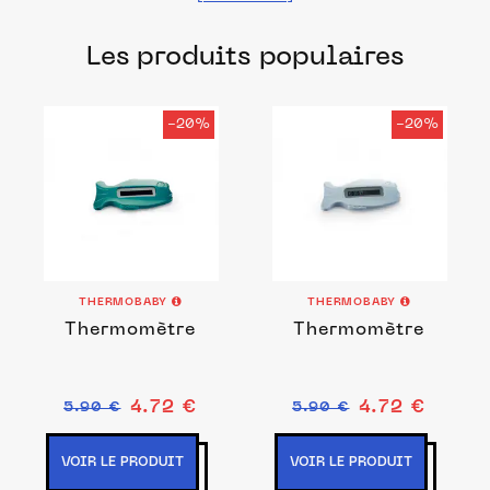
fabriqués dans les meilleurs ateliers et
Les produits populaires
manufactures français pour chacune de
vos envies.
-20%
-20%
THERMOBABY
THERMOBABY
Thermomètre
Thermomètre
4.72 €
4.72 €
5.90 €
5.90 €
VOIR LE PRODUIT
VOIR LE PRODUIT