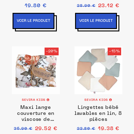
semainier en
19.80 €
23.12 €
28.90 €
gaze de coton,
Jeanne
VOIR LE PRODUIT
VOIR LE PRODUIT
-20%
-15%
SEVIRA KIDS
SEVIRA KIDS
Maxi lange
Lingettes bébé
couverture en
lavables en lin, 8
viscose de
pièces
bambou, Neo
29.52 €
19.38 €
36.90 €
22.80 €
Vintage