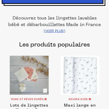
Découvrez tous les lingettes lavables
bébé et débarbouillettes Made in France
de nos marques et distributeurs
partenaires. Des produits fabriqués dans
Les produits populaires
les meilleurs ateliers et manufactures
français pour chacune de vos envies.
ROSE ET RÊVES DORÉS
SEVIRA KIDS
Lots de lingettes
Maxi lange en