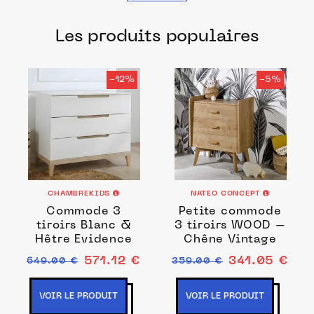
fabriqués dans les meilleurs ateliers et
Les produits populaires
manufactures français pour chacune de
vos envies.
-12%
-5%
CHAMBREKIDS
NATEO CONCEPT
Commode 3
Petite commode
tiroirs Blanc &
3 tiroirs WOOD –
Hêtre Evidence
Chêne Vintage
571.12 €
341.05 €
649.00 €
359.00 €
VOIR LE PRODUIT
VOIR LE PRODUIT