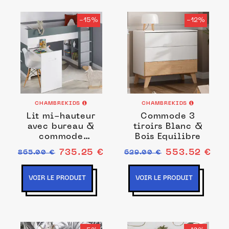
-15%
-12%
CHAMBREKIDS
CHAMBREKIDS
Lit mi-hauteur
Commode 3
avec bureau &
tiroirs Blanc &
commode
Bois Equilibre
90x190 Blanc &
735.25 €
553.52 €
865.00 €
629.00 €
Vert Mousse Opus
VOIR LE PRODUIT
VOIR LE PRODUIT