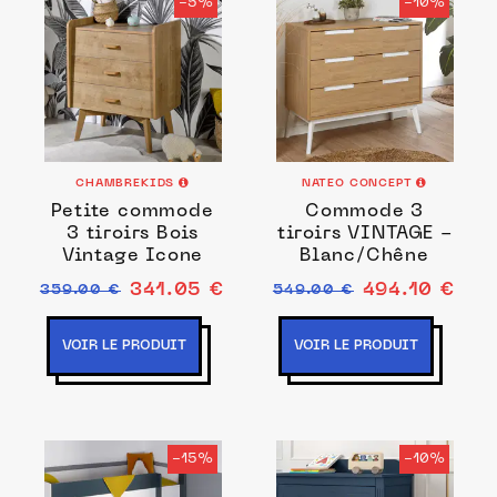
-5%
-10%
CHAMBREKIDS
NATEO CONCEPT
Petite commode
Commode 3
3 tiroirs Bois
tiroirs VINTAGE -
Vintage Icone
Blanc/Chêne
341.05 €
494.10 €
359.00 €
549.00 €
VOIR LE PRODUIT
VOIR LE PRODUIT
-15%
-10%