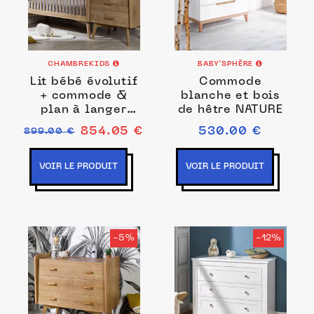
CHAMBREKIDS
BABY’SPHÈRE
Lit bébé évolutif
Commode
+ commode &
blanche et bois
plan à langer
de hêtre NATURE
Bois Vintage
854.05 €
530.00 €
899.00 €
Icone
VOIR LE PRODUIT
VOIR LE PRODUIT
-5%
-12%