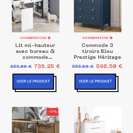
CHAMBREKIDS
CHAMBREKIDS
Lit mi-hauteur
Commode 3
avec bureau &
tiroirs Bleu
commode
Prestige Héritage
90x190 Blanc &
735.25 €
598.50 €
865.00 €
665.00 €
Bleu Nuit Opus
VOIR LE PRODUIT
VOIR LE PRODUIT
-5%