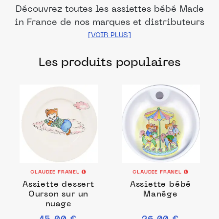
Découvrez toutes les assiettes bébé Made
in France de nos marques et distributeurs
partenaires. Des produits fabriqués dans
les meilleurs ateliers et manufactures
Les produits populaires
français pour accompagner les enfants
dans leur diversification alimentaire.
CLAUDIE FRANEL
CLAUDIE FRANEL
Assiette dessert
Assiette bébé
Ourson sur un
Manége
nuage