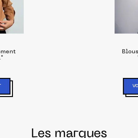
ement
Blou
l"
T
VO
Les marques