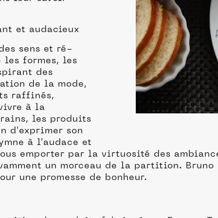
ant et audacieux
des sens et ré-
 les formes, les
spirant des
ation de la mode,
s raffinés,
vivre à la
ains, les produits
un d'exprimer son
hymne à l'audace et
-vous emporter par la virtuosité des ambianc
savamment un morceau de la partition. Bruno
 jour une promesse de bonheur.