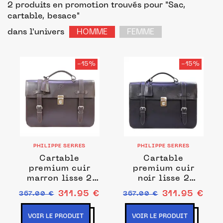
2 produits en promotion trouvés pour "Sac,
cartable, besace"
dans l'univers
HOMME
FEMME
-15%
-15%
PHILIPPE SERRES
PHILIPPE SERRES
Cartable
Cartable
premium cuir
premium cuir
marron lisse 2
noir lisse 2
soufflets 54180
soufflets 54180
311.95 €
311.95 €
367.00 €
367.00 €
VOIR LE PRODUIT
VOIR LE PRODUIT