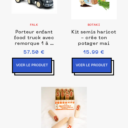
FALK
BOTAKI
Porteur enfant
Kit semis haricot
food truck avec
- crée ton
remorque 1 à 3
potager mai
ans - falk
57.50 €
15.99 €
VOIR LE PRODUIT
VOIR LE PRODUIT