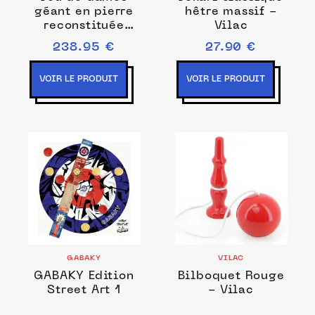
géant en pierre
hêtre massif -
reconstituée
Vilac
120x120cm
238.95 €
27.90 €
VOIR LE PRODUIT
VOIR LE PRODUIT
GABAKY
VILAC
GABAKY Edition
Bilboquet Rouge
Street Art 1
- Vilac