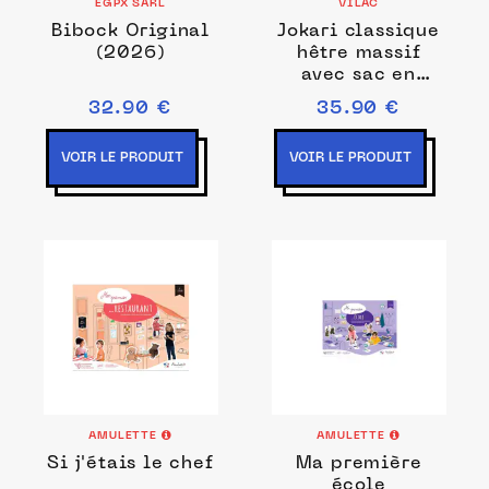
EGPX SARL
VILAC
Bibock Original
Jokari classique
(2026)
hêtre massif
avec sac en
coton - Vilac
32.90 €
35.90 €
VOIR LE PRODUIT
VOIR LE PRODUIT
AMULETTE
AMULETTE
Si j'étais le chef
Ma première
école