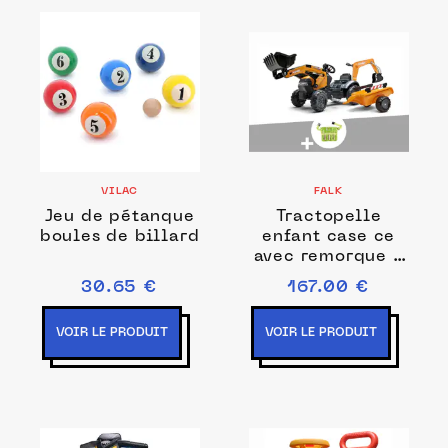
VILAC
FALK
Jeu de pétanque
Tractopelle
boules de billard
enfant case ce
avec remorque +
excavatrice 2 à 5
30.65 €
167.00 €
ans + ceinture
avec
VOIR LE PRODUIT
VOIR LE PRODUIT