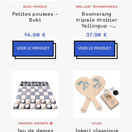
BUKI FRANCE
WALLABY BOOMERANGS
Petites pousses -
Boomerang
Buki
tripale droitier
Yallingup -
Marqueterie
14.90 €
37.90 €
VOIR LE PRODUIT
VOIR LE PRODUIT
JARDINS ANIMÉS
VILAC
Jeu de dames
Jokari classique