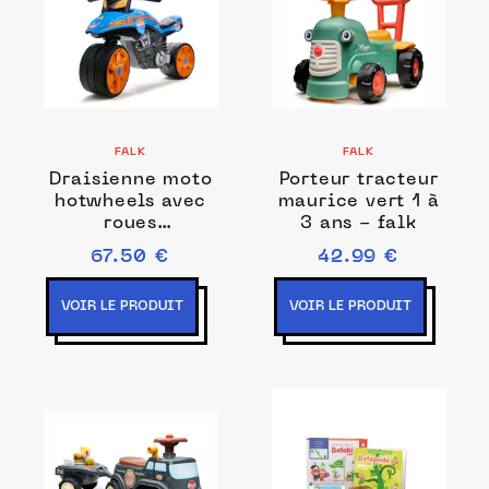
FALK
FALK
Draisienne moto
Porteur tracteur
hotwheels avec
maurice vert 1 à
roues
3 ans - falk
silencieuses 2 à
67.50 €
42.99 €
5 ans - falk
VOIR LE PRODUIT
VOIR LE PRODUIT