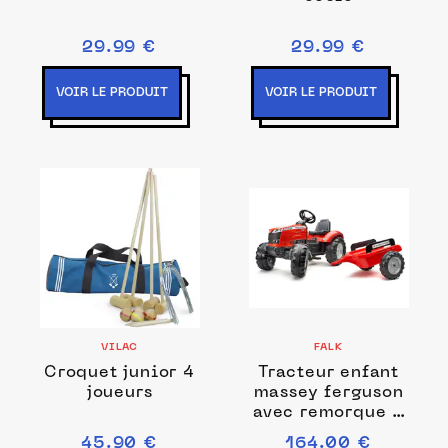
29.99 €
29.99 €
VOIR LE PRODUIT
VOIR LE PRODUIT
VILAC
FALK
Croquet junior 4
Tracteur enfant
joueurs
massey ferguson
avec remorque 3
à 7 ans - falk
45.90 €
164.00 €