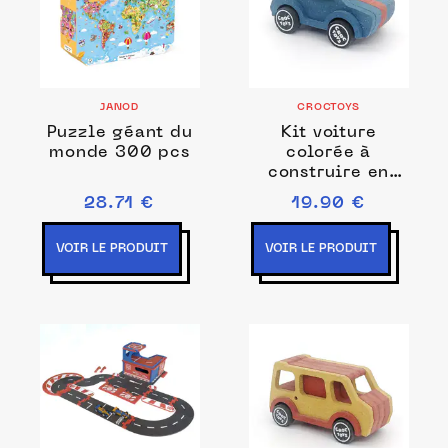
JANOD
CROCTOYS
Puzzle géant du
Kit voiture
monde 300 pcs
colorée à
construire en
bois
28.71 €
19.90 €
VOIR LE PRODUIT
VOIR LE PRODUIT