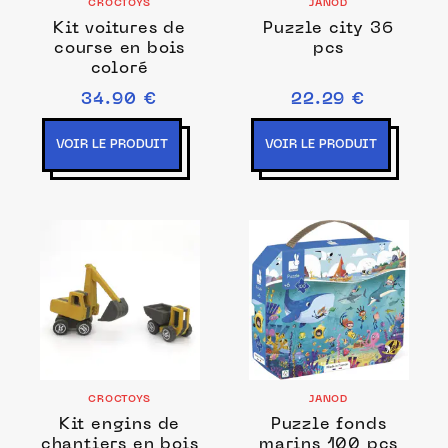
CROCTOYS
JANOD
Kit voitures de
Puzzle city 36
course en bois
pcs
coloré
34.90 €
22.29 €
VOIR LE PRODUIT
VOIR LE PRODUIT
CROCTOYS
JANOD
Kit engins de
Puzzle fonds
chantiers en bois
marins 100 pcs