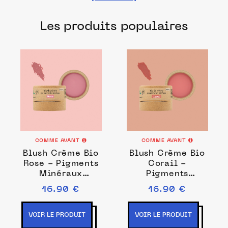
fabriqués dans les meilleurs laboratoires
Les produits populaires
français pour prendre soin de votre teint.
COMME AVANT
COMME AVANT
Blush Crème Bio
Blush Crème Bio
Rose - Pigments
Corail -
Minéraux
Pigments
Naturels -
Minéraux
16.90 €
16.90 €
Fabrication
Naturels -
Française
Fabrication
Française
VOIR LE PRODUIT
VOIR LE PRODUIT