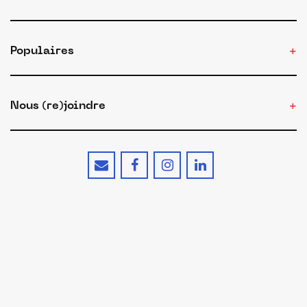
Populaires
Nous (re)joindre
Conditions d'utilisation
Confidentialité
Cookies
Mentions légales
© 2026 - Le site du Made in France