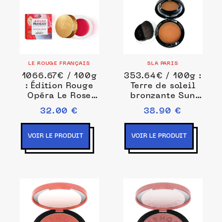
LE ROUGE FRANÇAIS
SLA PARIS
1066.67€ / 100g
353.64€ / 100g :
: Édition Rouge
Terre de soleil
Opéra Le Rose
bronzante Sun
Néfertiti Blush 3
Bay Contouring
32.00 €
38.90 €
g Rose unisex
11 g Marron clair
unisex
VOIR LE PRODUIT
VOIR LE PRODUIT