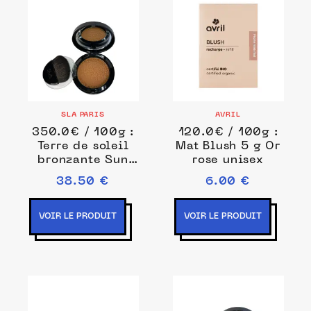
SLA PARIS
AVRIL
350.0€ / 100g :
120.0€ / 100g :
Terre de soleil
Mat Blush 5 g Or
bronzante Sun
rose unisex
Bay Contouring
38.50 €
6.00 €
11 g Marron clair
unisex
VOIR LE PRODUIT
VOIR LE PRODUIT