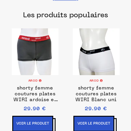
les meilleurs ateliers et manufactures de
Les produits populaires
lingerie française pour chacune de vos
envies.
AROD
AROD
shorty femme
shorty femme
coutures plates
coutures plates
WIRI ardoise et
WIRI Blanc uni
rouge
29.90 €
29.90 €
VOIR LE PRODUIT
VOIR LE PRODUIT