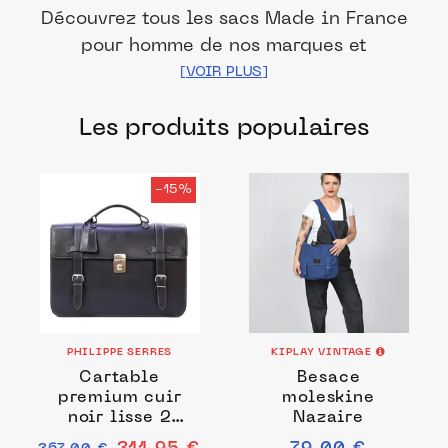
Découvrez tous les sacs Made in France
pour homme de nos marques et
distributeurs partenaires. Des produits
fabriqués dans les meilleurs ateliers et
Les produits populaires
manufactures français pour chacune de
vos envies.
-15%
PHILIPPE SERRES
KIPLAY VINTAGE
Cartable
Besace
premium cuir
moleskine
noir lisse 2
Nazaire
soufflets 54180