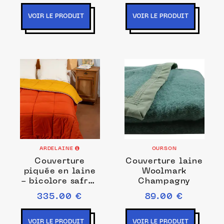
VOIR LE PRODUIT
VOIR LE PRODUIT
ARDELAINE
OURSON
Couverture
Couverture laine
piquée en laine
Woolmark
- bicolore safran
Champagny
rouille
335.00 €
89.00 €
VOIR LE PRODUIT
VOIR LE PRODUIT