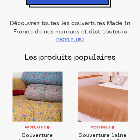
Découvrez toutes les couvertures Made in
France de nos marques et distributeurs
partenaires. Des produits fabriqués dans
les meilleurs ateliers et manufactures
Les produits populaires
français pour chacune de vos envies.
ARDELAINE
MISSEGLE
Couverture
Couverture laine