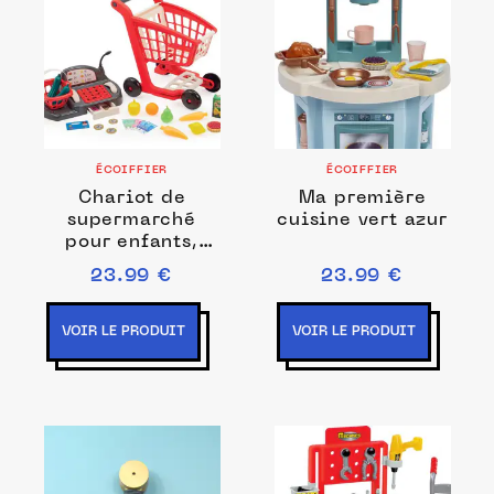
ÉCOIFFIER
ÉCOIFFIER
Chariot de
Ma première
supermarché
cuisine vert azur
pour enfants,
caisse
23.99 €
23.99 €
enregistreuse et
accessoires
VOIR LE PRODUIT
VOIR LE PRODUIT