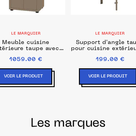
LE MARQUIER
LE MARQUIER
Meuble cuisine
Support d'angle ta
térieure taupe avec
pour cuisine extérie
er intégré 80 x 55 cm
le marquier
1059.00 €
199.00 €
- le marquier
VOIR LE PRODUIT
VOIR LE PRODUIT
Les marques