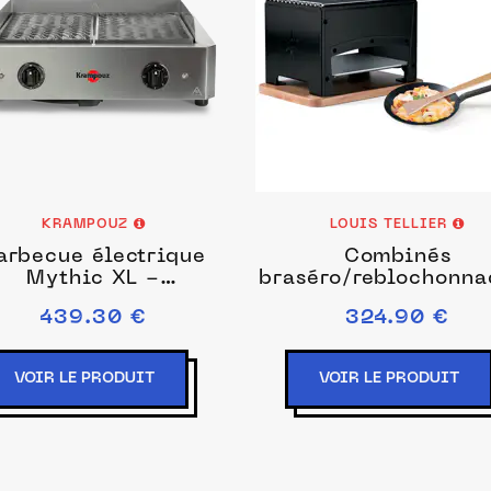
KRAMPOUZ
LOUIS TELLIER
arbecue électrique
Combinés
Mythic XL -
braséro/reblochonna
GECIM2OA00
"Edelweiss"
439.30 €
324.90 €
VOIR LE PRODUIT
VOIR LE PRODUIT