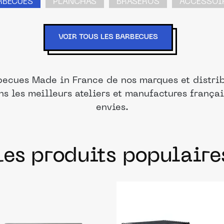
RBECUES
PLANCHAS
BRASEROS
ACCESSOI
VOIR TOUS LES BARBECUES
becues Made in France de nos marques et distrib
ns les meilleurs ateliers et manufactures frança
envies.
Les produits populaire