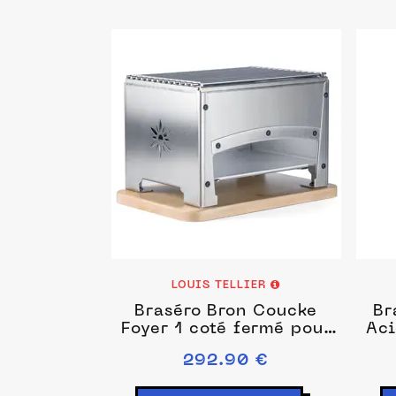
LOUIS TELLIER
Braséro Bron Coucke
Br
Foyer 1 coté fermé pour
Aci
utilisation extérieur
292.90 €
(BBQ de table)