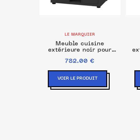
LE MARQUIER
Meuble cuisine
extérieure noir pour
ex
cuisson xl 110 x 70 cm -
évi
782.00 €
le marquier
VOIR LE PRODUIT