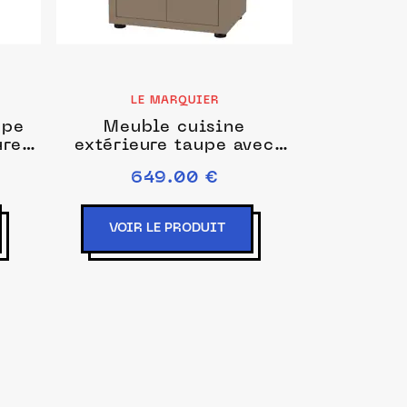
LE MARQUIER
upe
Meuble cuisine
ure -
extérieure taupe avec
tablette 80 x 55 cm - le
649.00 €
marquier
VOIR LE PRODUIT