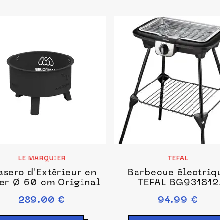
LE MARQUIER
TEFAL
asero d'Extérieur en
Barbecue électriq
er Ø 60 cm Original
TEFAL BG931812
easygrill 2 en 1 s
289.00 €
94.99 €
pieds, 35x21 cm