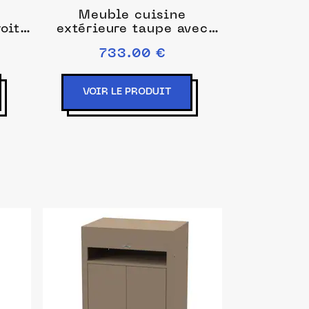
Meuble cuisine
oite
extérieure taupe avec
quier
tiroir 80 x 55 cm - le
733.00 €
marquier
VOIR LE PRODUIT