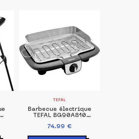
TEFAL
ue
Barbecue électrique
TEFAL BG90A810
ur
Easygrill inox à poser,
74.99 €
37x23.5 cm