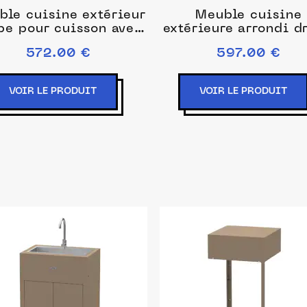
ble cuisine extérieur
Meuble cuisine
pe pour cuisson avec
extérieure arrondi dr
lette 80 x 55 cm - le
80 x 55 cm - le mar
572.00 €
597.00 €
marqui
VOIR LE PRODUIT
VOIR LE PRODUIT