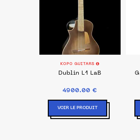
KOPO GUITARS
Dublin L1 LaB
G
4900.00 €
VOIR LE PRODUIT