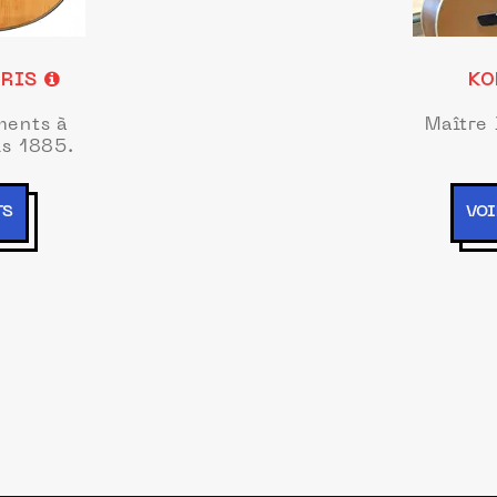
ARIS
KO
ments à
Maître 
is 1885.
TS
VOI