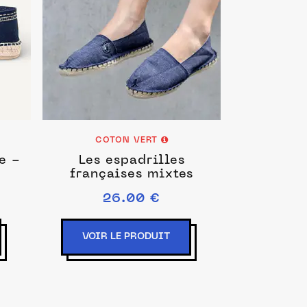
COTON VERT
e -
Les espadrilles
françaises mixtes
26.00 €
VOIR LE PRODUIT