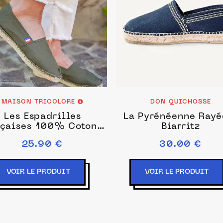
MAISON TRICOLORE
DON QUICHOSSE
Les Espadrilles
La Pyrénéenne Rayé
nçaises 100% Coton -
Biarritz
Unisexe
25.90 €
30.00 €
VOIR LE PRODUIT
VOIR LE PRODUIT