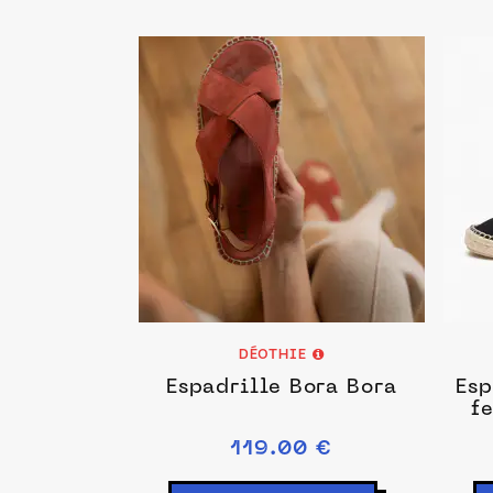
DÉOTHIE
Espadrille Bora Bora
Esp
f
c
119.00 €