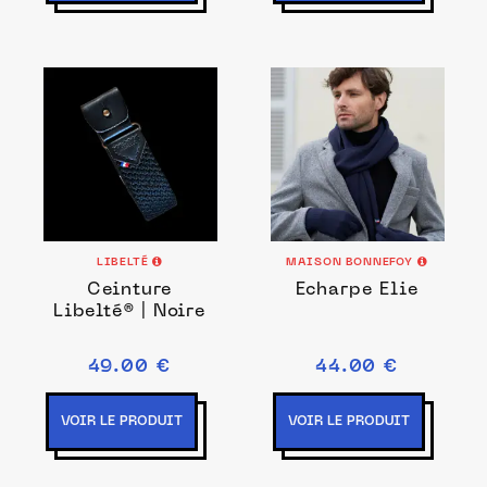
LIBELTÉ
MAISON BONNEFOY
Ceinture
Echarpe Elie
Libelté® | Noire
49.00 €
44.00 €
VOIR LE PRODUIT
VOIR LE PRODUIT