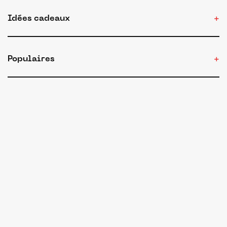
Idées cadeaux
Populaires
Nous (re)joindre
Conditions d'utilisation
Confidentialité
Cookies
Mentions légales