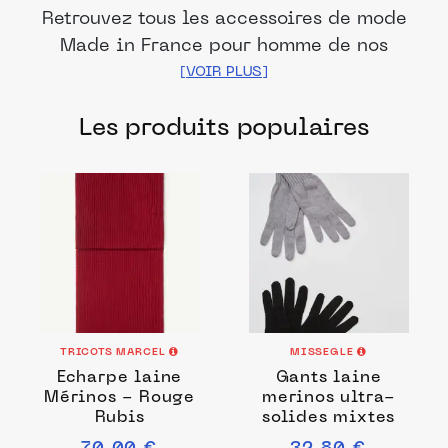
Retrouvez tous les accessoires de mode
Made in France pour homme de nos
marques et distributeurs partenaires. Des
produits fabriqués dans les meilleurs
Les produits populaires
ateliers et manufactures français pour
chacune de vos envies.
TRICOTS MARCEL
MISSEGLE
Echarpe laine
Gants laine
Mérinos - Rouge
merinos ultra-
Rubis
solides mixtes