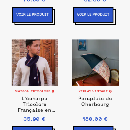
70.00 €
32.80 €
VOIR LE PRODUIT
VOIR LE PRODUIT
MAISON TRICOLORE
KIPLAY VINTAGE
L'écharpe
Parapluie de
Tricolore
Cherbourg
Française en
Laine pour
35.90 €
180.00 €
Homme🐑 -
Marine