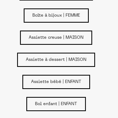
Boîte à bijoux | FEMME
Assiette creuse | MAISON
Assiette à dessert | MAISON
Assiette bébé | ENFANT
Bol enfant | ENFANT