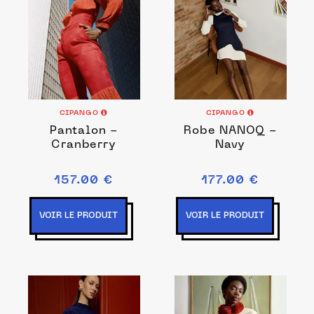
CIPANGO
CIPANGO
Pantalon -
Robe NANOQ -
Cranberry
Navy
157.00 €
177.00 €
VOIR LE PRODUIT
VOIR LE PRODUIT