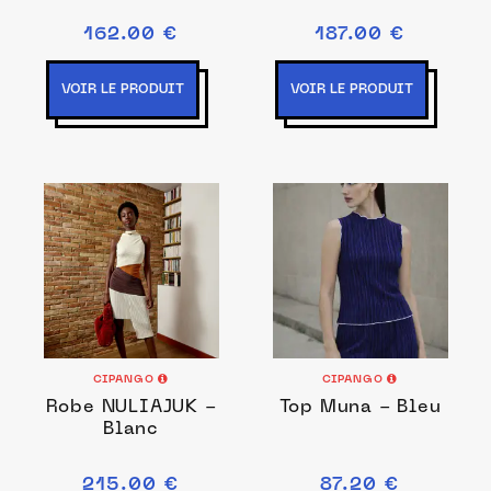
162.00 €
187.00 €
VOIR LE PRODUIT
VOIR LE PRODUIT
CIPANGO
CIPANGO
Robe NULIAJUK -
Top Muna - Bleu
Blanc
215.00 €
87.20 €