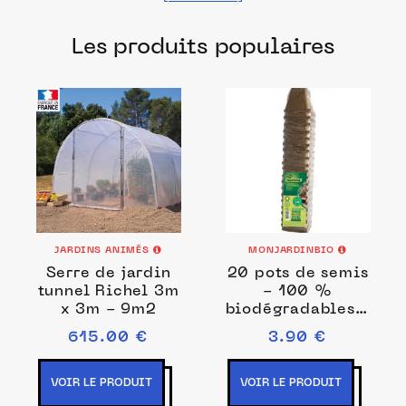
fabriqués dans les meilleurs ateliers et
Les produits populaires
manufactures français pour prendre soin
de vos plantations.
JARDINS ANIMÉS
MONJARDINBIO
Serre de jardin
20 pots de semis
tunnel Richel 3m
- 100 %
x 3m - 9m2
biodégradables -
6 x 6 cm
615.00 €
3.90 €
VOIR LE PRODUIT
VOIR LE PRODUIT