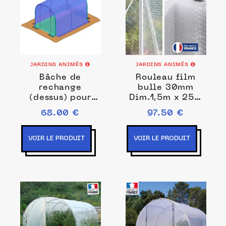
JARDINS ANIMÉS
JARDINS ANIMÉS
Bâche de
Rouleau film
rechange
bulle 30mm
(dessus) pour
Dim.1,5m x 25m
serre tunnel 2m x
- isolant serre -
68.00 €
97.50 €
3m
qualité premium
anti-UV 3
couches
VOIR LE PRODUIT
VOIR LE PRODUIT