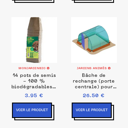
MONJARDINBIO
JARDINS ANIMÉS
14 pots de semis
Bâche de
- 100 %
rechange (porte
biodégradables -
centrale) pour
8 x 8 cm
serre tunnel 3m x
3.95 €
26.50 €
3m
VOIR LE PRODUIT
VOIR LE PRODUIT