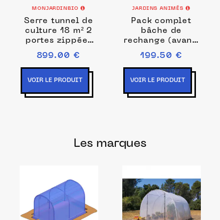
MONJARDINBIO
JARDINS ANIMÉS
Serre tunnel de
Pack complet
culture 18 m² 2
bâche de
portes zippées
rechange (avant,
RICHEL
arrière, dessus)
899.00 €
199.50 €
pour serre tunnel
2m x 3m
VOIR LE PRODUIT
VOIR LE PRODUIT
Les marques