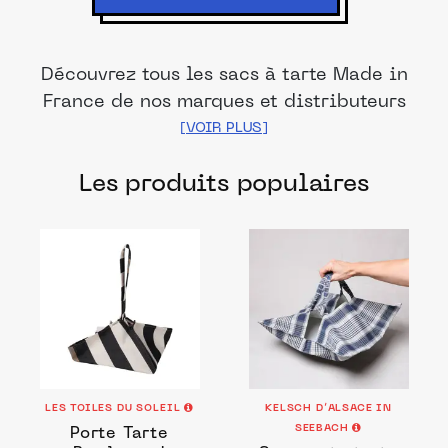
Découvrez tous les sacs à tarte Made in
France de nos marques et distributeurs
partenaires. Des produits fabriqués dans
les meilleurs ateliers et manufactures
Les produits populaires
français pour transporter avec soin vos
tartes et quiches.
LES TOILES DU SOLEIL
KELSCH D’ALSACE IN
SEEBACH
Porte Tarte