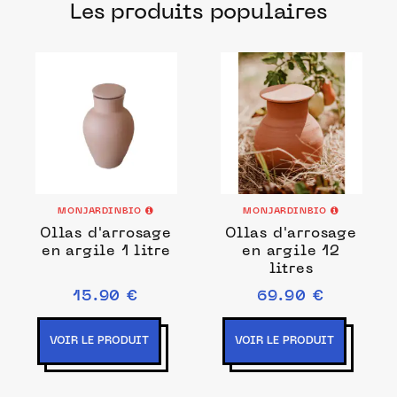
Les produits populaires
français pour prendre soin de votre
jardin.
MONJARDINBIO
MONJARDINBIO
Ollas d'arrosage
Ollas d'arrosage
en argile 1 litre
en argile 12
litres
15.90 €
69.90 €
VOIR LE PRODUIT
VOIR LE PRODUIT