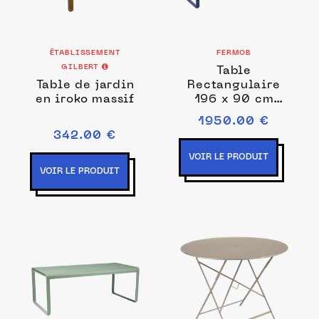
ÉTABLISSEMENT
FERMOB
GILBERT
Table
Table de jardin
Rectangulaire
en iroko massif
196 x 90 cm
Bellevie en
1950.00 €
Aluminium
342.00 €
VOIR LE PRODUIT
VOIR LE PRODUIT