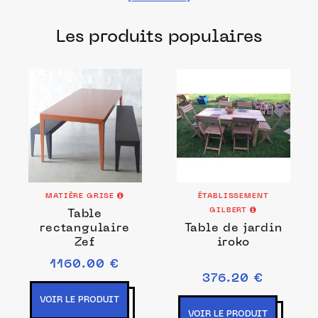
fabriqués dans les meilleurs ateliers et
Les produits populaires
manufactures français pour chacune de
vos envies.
MATIÈRE GRISE
ÉTABLISSEMENT
GILBERT
Table
rectangulaire
Table de jardin
Zef
iroko
1160.00 €
376.20 €
VOIR LE PRODUIT
VOIR LE PRODUIT