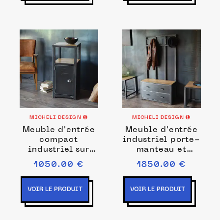
MICHELI DESIGN
MICHELI DESIGN
Meuble d'entrée
Meuble d'entrée
compact
industriel porte-
industriel sur
manteau et
mesure chêne et
rangement sur
1050.00 €
1850.00 €
acier - FURIÉ
mesure - PRIAPE
VOIR LE PRODUIT
VOIR LE PRODUIT