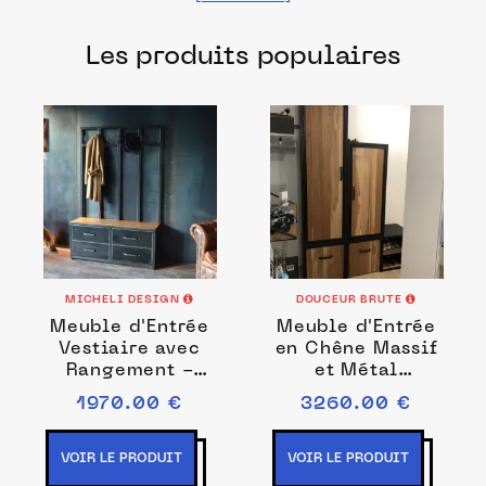
fabriqués dans les meilleurs ateliers et
Les produits populaires
manufactures français pour chacune de
vos envies.
MICHELI DESIGN
DOUCEUR BRUTE
Meuble d'Entrée
Meuble d'Entrée
Vestiaire avec
en Chêne Massif
Rangement -
et Métal
MAGNO
"AMANDINE"
1970.00 €
3260.00 €
VOIR LE PRODUIT
VOIR LE PRODUIT