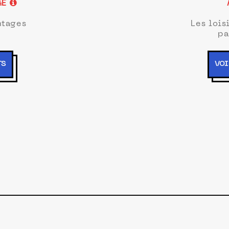
GE
ntages
Les lois
pa
TS
VOI