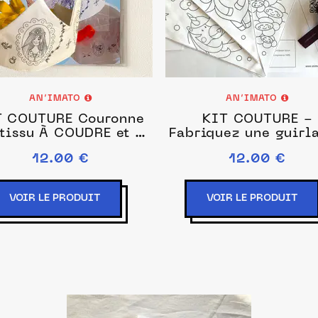
AN’IMATO
AN’IMATO
COUTURE Couronne
KIT COUTURE -
 tissu À COUDRE et à
Fabriquez une guirl
colorier
avec 3 fanions LIC
12.00 €
12.00 €
en tissu À COUDRE (
colorier)
VOIR LE PRODUIT
VOIR LE PRODUIT