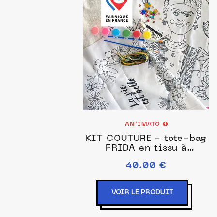
AN’IMATO
KIT COUTURE - tote-bag
FRIDA en tissu à
personnaliser et à
40.00 €
coudre (+ kit de
démarrage pour la
personnalisation)
VOIR LE PRODUIT