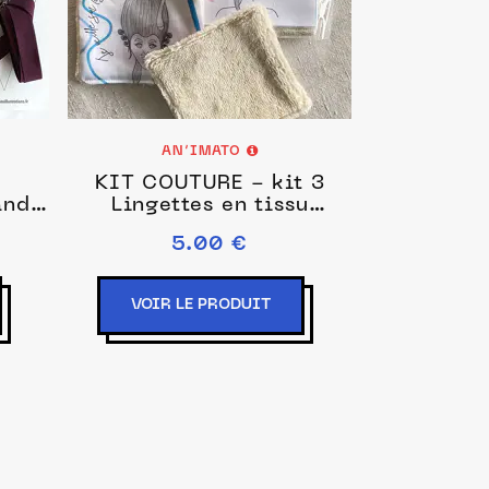
AN’IMATO
KIT COUTURE - kit 3
ande
Lingettes en tissu
ORNE
lavables - à coudre
5.00 €
et à
VOIR LE PRODUIT