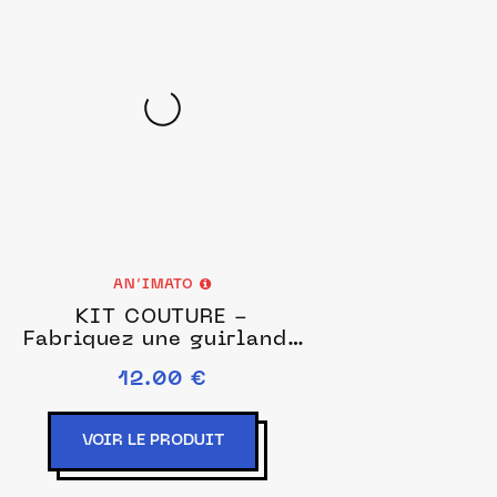
AN’IMATO
KIT COUTURE -
Fabriquez une guirlande
avec 3 fanions
12.00 €
DINOSAURE en tissu À
COUDRE (et à colorier)
VOIR LE PRODUIT