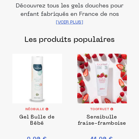
Découvrez tous les gels douches pour
enfant fabriqués en France de nos
marques et distributeurs partenaires. Des
produits fabriqués dans les meilleurs
Les produits populaires
ateliers et laboratoires français pour
prendre soin de la peau de vos enfants.
NÉOBULLE
TOOFRUIT
Gel Bulle de
Sensibulle
Bébé
fraise-framboise