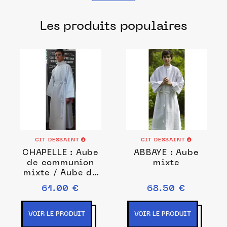
fabriqués dans les meilleurs ateliers et
Les produits populaires
manufactures français pour chacune de
vos envies.
CIT DESSAINT
CIT DESSAINT
CHAPELLE : Aube
ABBAYE : Aube
de communion
mixte
mixte / Aube de
choeur
61.00 €
68.50 €
VOIR LE PRODUIT
VOIR LE PRODUIT