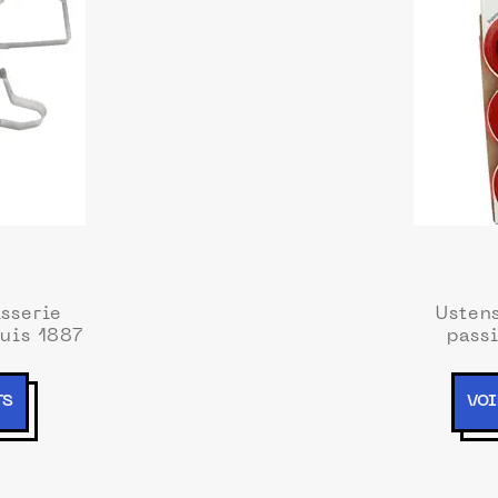
isserie
Ustens
uis 1887
pass
TS
VOI