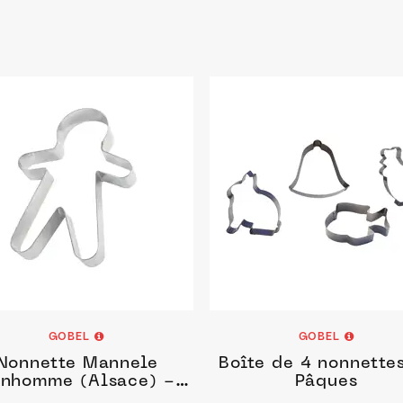
GOBEL
GOBEL
Nonnette Mannele
Boîte de 4 nonnette
nhomme (Alsace) -
Pâques
ox - 140 x 120 x 30