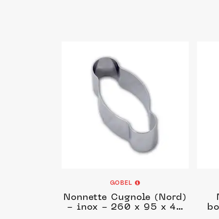
GOBEL
Nonnette Cugnole (Nord)
- inox - 260 x 95 x 45
bo
mm
in