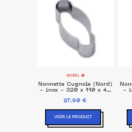
GOBEL
Nonnette Cugnole (Nord)
Non
- inox - 320 x 110 x 45
- 
mm
27.90 €
VOIR LE PRODUIT